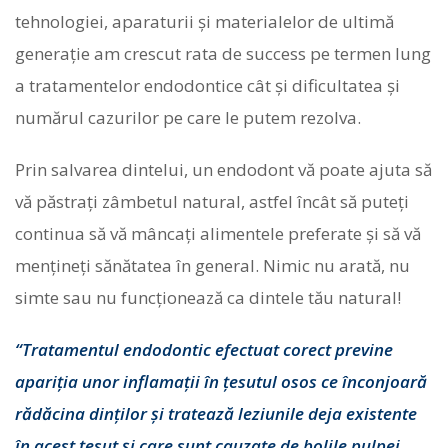
tehnologiei, aparaturii şi materialelor de ultimă
generaţie am crescut rata de success pe termen lung
a tratamentelor endodontice cât şi dificultatea şi
numărul cazurilor pe care le putem rezolva.
Prin salvarea dintelui, un endodont vă poate ajuta să
vă păstrați zâmbetul natural, astfel încât să puteți
continua să vă mâncați alimentele preferate și să vă
mențineți sănătatea în general. Nimic nu arată, nu
simte sau nu funcționează ca dintele tău natural!
“Tratamentul endodontic efectuat corect previne
apariţia unor inflamaţii în ţesutul osos ce înconjoară
rădăcina dinţilor şi tratează leziunile deja existente
în acest ţesut şi care sunt cauzate de bolile pulpei