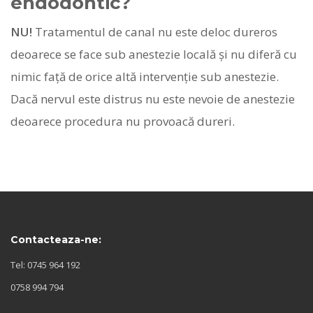
endodontic?
NU!
Tratamentul de canal nu este deloc dureros
deoarece se face sub anestezie locală şi nu diferă cu
nimic faţă de orice altă intervenţie sub anestezie.
Dacă nervul este distrus nu este nevoie de anestezie
deoarece procedura nu provoacă dureri.
Contacteaza-ne:
Tel: 0745 964 192
0758 994 794